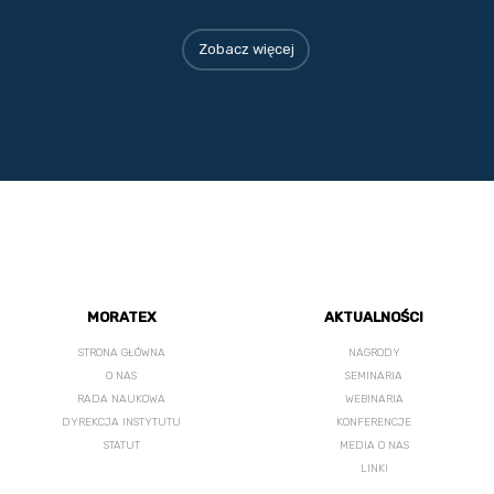
Zobacz więcej
MORATEX
AKTUALNOŚCI
STRONA GŁÓWNA
NAGRODY
O NAS
SEMINARIA
RADA NAUKOWA
WEBINARIA
DYREKCJA INSTYTUTU
KONFERENCJE
STATUT
MEDIA O NAS
LINKI