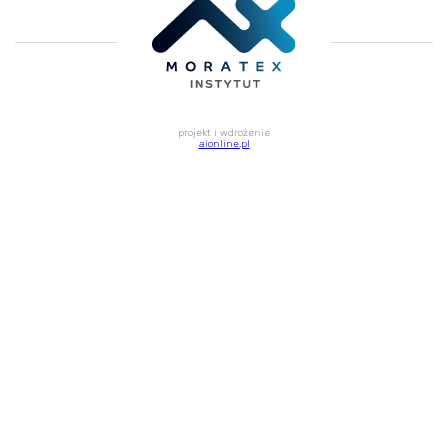
projekt i wdrożenie
aionline.pl