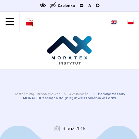
Czcionka
A
MORATEX
AKTUALNOŚCI
PROJEKTY
OFERTA
OFERTA DLA BIZNESU
ZAKŁADY NAUKOWE
OGŁOSZENIA
Jesteś tutaj:
Strona główna
Aktualności
Łamiąc zasady
SCIENCE4BUSINESS
MORATEX zachęca do (nie) inwestowania w Łodzi
KONTAKT
DEKLARACJA DOSTĘPNOŚCI
3 paź 2019