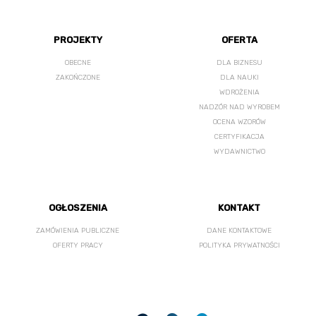
PROJEKTY
OFERTA
OBECNE
DLA BIZNESU
ZAKOŃCZONE
DLA NAUKI
WDROŻENIA
NADZÓR NAD WYROBEM
OCENA WZORÓW
CERTYFIKACJA
WYDAWNICTWO
OGŁOSZENIA
KONTAKT
ZAMÓWIENIA PUBLICZNE
DANE KONTAKTOWE
OFERTY PRACY
POLITYKA PRYWATNOŚCI