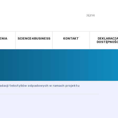
JĘZYK
ENIA
SCIENCE4BUSINESS
KONTAKT
DEKLARACJ
DOSTĘPNOŚC
adacji tekstyliów odpadowych w ramach projektu