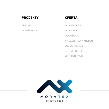
PROJEKTY
OFERTA
OBECNE
DLA BIZNESU
ZAKOŃCZONE
DLA NAUKI
WDROŻENIA
NADZÓR NAD WYROBEM
OCENA WZORÓW
CERTYFIKACJA
WYDAWNICTWO