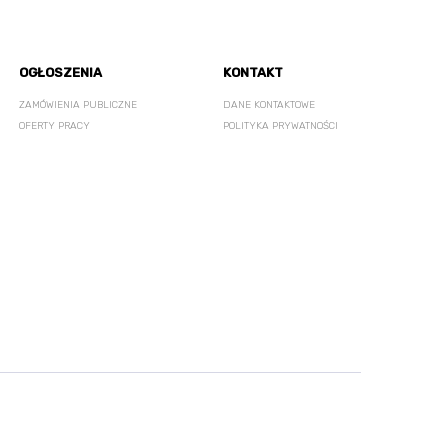
OGŁOSZENIA
KONTAKT
ZAMÓWIENIA PUBLICZNE
DANE KONTAKTOWE
OFERTY PRACY
POLITYKA PRYWATNOŚCI