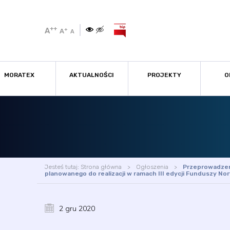
++
A
+
A
A
MORATEX
AKTUALNOŚCI
PROJEKTY
O
Jesteś tutaj:
Strona główna
Ogłoszenia
Przeprowadzen
planowanego do realizacji w ramach III edycji Funduszy Nor
2 gru 2020