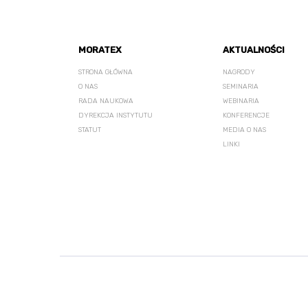
MORATEX
AKTUALNOŚCI
STRONA GŁÓWNA
NAGRODY
O NAS
SEMINARIA
RADA NAUKOWA
WEBINARIA
DYREKCJA INSTYTUTU
KONFERENCJE
STATUT
MEDIA O NAS
LINKI