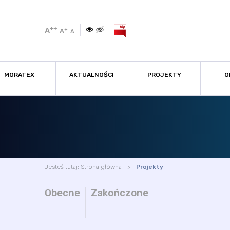
++
A
+
A
A
MORATEX
AKTUALNOŚCI
PROJEKTY
O
Jesteś tutaj:
Strona główna
Projekty
Obecne
Zakończone