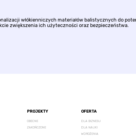
nalizacji włókienniczych materiałów balistycznych do pot
ekcie zwiększenia ich użyteczności oraz bezpieczeństwa.
PROJEKTY
OFERTA
OBECNE
DLA BIZNESU
ZAKOŃCZONE
DLA NAUKI
WDROŻENIA