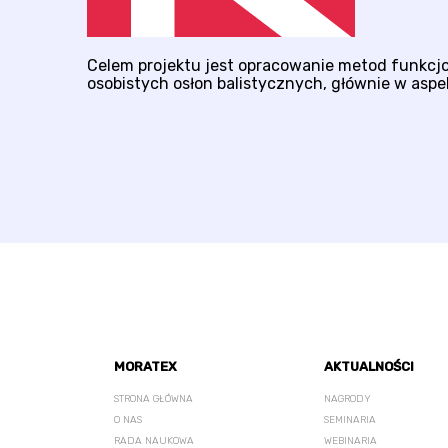
Celem projektu jest opracowanie metod funkcjo
osobistych osłon balistycznych, głównie w asp
MORATEX
AKTUALNOŚCI
STRONA GŁÓWNA
NAGRODY
O NAS
SEMINARIA
RADA NAUKOWA
WEBINARIA