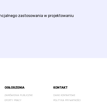
encjalnego zastosowania w projektowaniu
OGŁOSZENIA
KONTAKT
ZAMÓWIENIA PUBLICZNE
DANE KONTAKTOWE
OFERTY PRACY
POLITYKA PRYWATNOŚCI