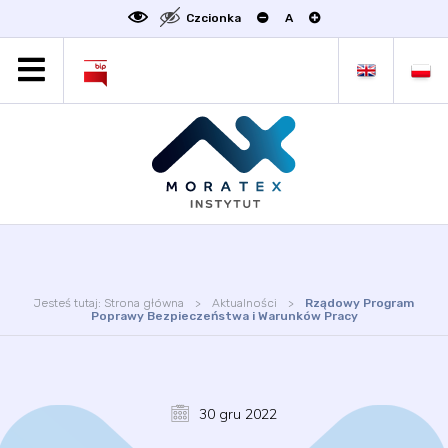
Czcionka
A
MORATEX
AKTUALNOŚCI
PROJEKTY
OFERTA
OFERTA DLA BIZNESU
ZAKŁADY NAUKOWE
OGŁOSZENIA
Jesteś tutaj:
Strona główna
Aktualności
Rządowy Program
SCIENCE4BUSINESS
Poprawy Bezpieczeństwa i Warunków Pracy
KONTAKT
DEKLARACJA DOSTĘPNOŚCI
30 gru 2022