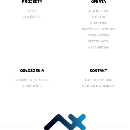
PROJEKTY
OFERTA
OBECNE
DLA BIZNESU
ZAKOŃCZONE
DLA NAUKI
WDROŻENIA
NADZÓR NAD WYROBEM
OCENA WZORÓW
CERTYFIKACJA
WYDAWNICTWO
OGŁOSZENIA
KONTAKT
ZAMÓWIENIA PUBLICZNE
DANE KONTAKTOWE
OFERTY PRACY
POLITYKA PRYWATNOŚCI