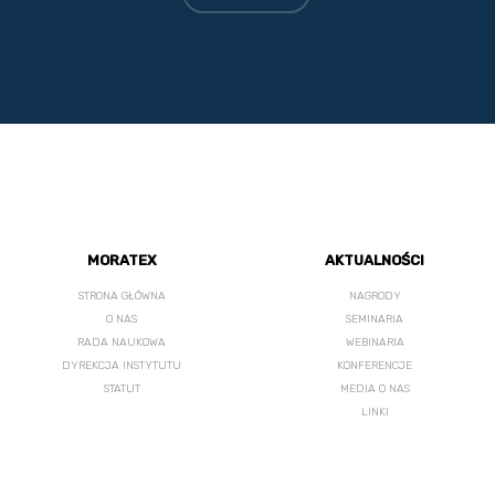
MORATEX
AKTUALNOŚCI
STRONA GŁÓWNA
NAGRODY
O NAS
SEMINARIA
RADA NAUKOWA
WEBINARIA
DYREKCJA INSTYTUTU
KONFERENCJE
STATUT
MEDIA O NAS
LINKI