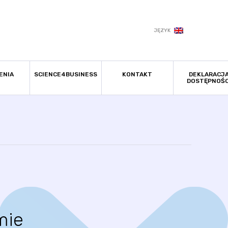
JĘZYK
ENIA
SCIENCE4BUSINESS
KONTAKT
DEKLARACJ
DOSTĘPNOŚC
mie