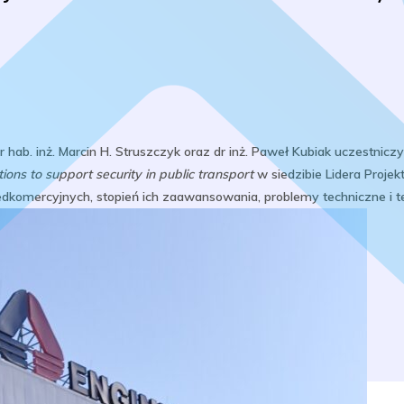
 hab. inż. Marcin H. Struszczyk oraz dr inż. Paweł Kubiak uczestnicz
ons to support security in public transport
w siedzibie Lidera Projek
omercyjnych, stopień ich zaawansowania, problemy techniczne i te