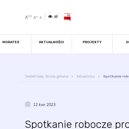
++
A
+
A
A
MORATEX
AKTUALNOŚCI
PROJEKTY
O
Jesteś tutaj:
Strona główna
Aktualności
Spotkanie rob
12 kwi 2023
Spotkanie robocze p