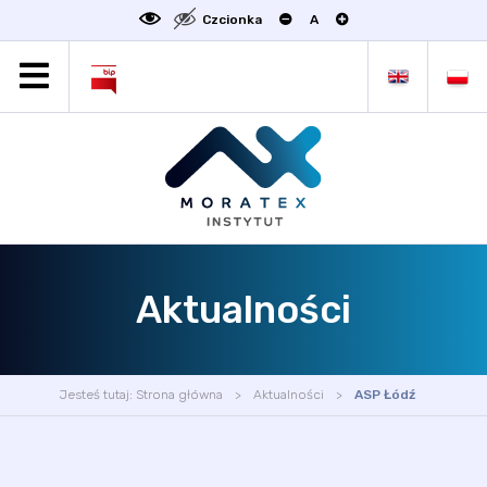
Czcionka
A
MORATEX
AKTUALNOŚCI
PROJEKTY
OFERTA
OFERTA DLA BIZNESU
ZAKŁADY NAUKOWE
Aktualności
OGŁOSZENIA
SCIENCE4BUSINESS
KONTAKT
Jesteś tutaj:
Strona główna
Aktualności
ASP Łódź
DEKLARACJA DOSTĘPNOŚCI