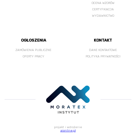
OCENA WZORÓW
CERTYFIKACJA
WYDAWNICTWO
OGŁOSZENIA
KONTAKT
ZAMÓWIENIA PUBLICZNE
DANE KONTAKTOWE
OFERTY PRACY
POLITYKA PRYWATNOŚCI
projekt i wdrożenie
aionline.pl