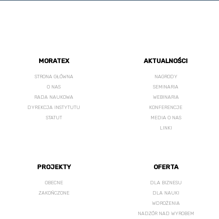
MORATEX
AKTUALNOŚCI
STRONA GŁÓWNA
NAGRODY
O NAS
SEMINARIA
RADA NAUKOWA
WEBINARIA
DYREKCJA INSTYTUTU
KONFERENCJE
STATUT
MEDIA O NAS
LINKI
PROJEKTY
OFERTA
OBECNE
DLA BIZNESU
ZAKOŃCZONE
DLA NAUKI
WDROŻENIA
NADZÓR NAD WYROBEM