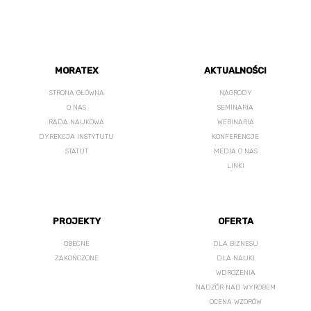
MORATEX
AKTUALNOŚCI
STRONA GŁÓWNA
NAGRODY
O NAS
SEMINARIA
RADA NAUKOWA
WEBINARIA
DYREKCJA INSTYTUTU
KONFERENCJE
STATUT
MEDIA O NAS
LINKI
PROJEKTY
OFERTA
OBECNE
DLA BIZNESU
ZAKOŃCZONE
DLA NAUKI
WDROŻENIA
NADZÓR NAD WYROBEM
OCENA WZORÓW