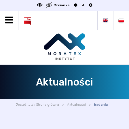
Czcionka
A
MORATEX
AKTUALNOŚCI
PROJEKTY
OFERTA
OFERTA DLA BIZNESU
ZAKŁADY NAUKOWE
Aktualności
OGŁOSZENIA
SCIENCE4BUSINESS
KONTAKT
Jesteś tutaj:
Strona główna
Aktualności
badania
DEKLARACJA DOSTĘPNOŚCI