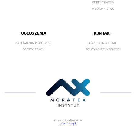
CERTYFIKACJA
WYDAWNICTWO
OGŁOSZENIA
KONTAKT
ZAMÓWIENIA PUBLICZNE
DANE KONTAKTOWE
OFERTY PRACY
POLITYKA PRYWATNOŚCI
projekt i wdrożenie
aionline.pl