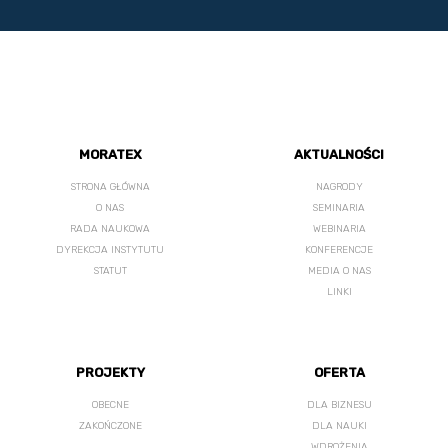
MORATEX
AKTUALNOŚCI
STRONA GŁÓWNA
NAGRODY
O NAS
SEMINARIA
RADA NAUKOWA
WEBINARIA
DYREKCJA INSTYTUTU
KONFERENCJE
STATUT
MEDIA O NAS
LINKI
PROJEKTY
OFERTA
OBECNE
DLA BIZNESU
ZAKOŃCZONE
DLA NAUKI
WDROŻENIA