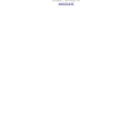
projekt i wdrożenie
aionline.pl