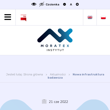
Czcionka
A
MORATEX
AKTUALNOŚCI
PROJEKTY
OFERTA
OFERTA DLA BIZNESU
ZAKŁADY NAUKOWE
OGŁOSZENIA
Jesteś tutaj:
Strona główna
Aktualności
Nowa infrastruktura
SCIENCE4BUSINESS
badawcza
KONTAKT
DEKLARACJA DOSTĘPNOŚCI
21 cze 2022