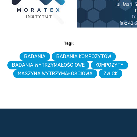
Tagi:
BADANIA
BADANIA KOMPOZYTÓW
BADANIA WYTRZYMAŁOŚCIOWE
KOMPOZYTY
MASZYNA WYTRZYMAŁOŚCIOWA
ZWICK