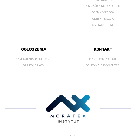
NADZÓR NAD WYROBEM
OCENA WZORÓW
CERTYFIKACJA
WYDAWNICTWO
OGŁOSZENIA
KONTAKT
ZAMÓWIENIA PUBLICZNE
DANE KONTAKTOWE
OFERTY PRACY
POLITYKA PRYWATNOŚCI