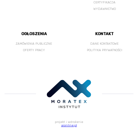
CERTYFIKACJA
WYDAWNICTWO
OGŁOSZENIA
KONTAKT
ZAMÓWIENIA PUBLICZNE
DANE KONTAKTOWE
OFERTY PRACY
POLITYKA PRYWATNOŚCI
projekt i wdrożenie
aionline.pl