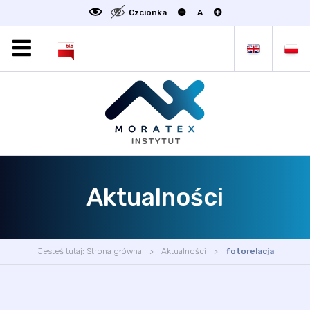
Czcionka
A
MORATEX
AKTUALNOŚCI
PROJEKTY
OFERTA
OFERTA DLA BIZNESU
ZAKŁADY NAUKOWE
Aktualności
OGŁOSZENIA
SCIENCE4BUSINESS
KONTAKT
Jesteś tutaj:
Strona główna
Aktualności
fotorelacja
DEKLARACJA DOSTĘPNOŚCI