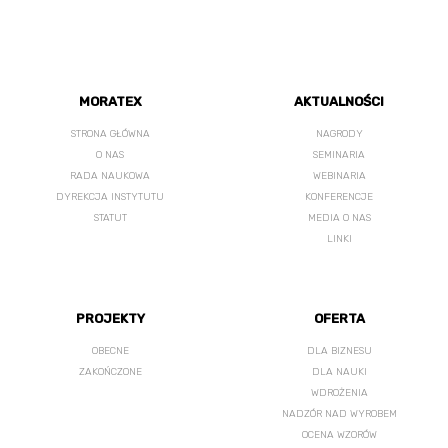
MORATEX
AKTUALNOŚCI
STRONA GŁÓWNA
NAGRODY
O NAS
SEMINARIA
RADA NAUKOWA
WEBINARIA
DYREKCJA INSTYTUTU
KONFERENCJE
STATUT
MEDIA O NAS
LINKI
PROJEKTY
OFERTA
OBECNE
DLA BIZNESU
ZAKOŃCZONE
DLA NAUKI
WDROŻENIA
NADZÓR NAD WYROBEM
OCENA WZORÓW