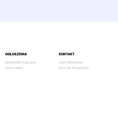
OGŁOSZENIA
KONTAKT
ZAMÓWIENIA PUBLICZNE
DANE KONTAKTOWE
OFERTY PRACY
POLITYKA PRYWATNOŚCI