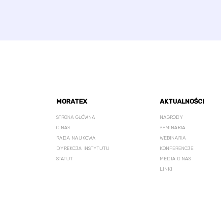
MORATEX
AKTUALNOŚCI
STRONA GŁÓWNA
NAGRODY
O NAS
SEMINARIA
RADA NAUKOWA
WEBINARIA
DYREKCJA INSTYTUTU
KONFERENCJE
STATUT
MEDIA O NAS
LINKI