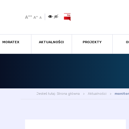
++
A
+
A
A
MORATEX
AKTUALNOŚCI
PROJEKTY
O
Jesteś tutaj:
Strona główna
Aktualności
monitor