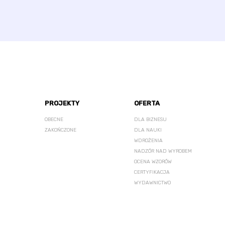
PROJEKTY
OFERTA
OBECNE
DLA BIZNESU
ZAKOŃCZONE
DLA NAUKI
WDROŻENIA
NADZÓR NAD WYROBEM
OCENA WZORÓW
CERTYFIKACJA
WYDAWNICTWO