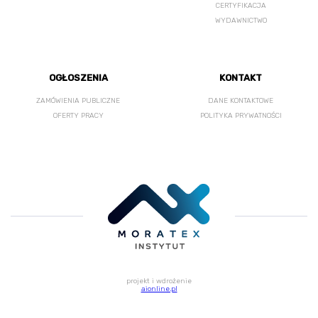
CERTYFIKACJA
WYDAWNICTWO
OGŁOSZENIA
KONTAKT
ZAMÓWIENIA PUBLICZNE
DANE KONTAKTOWE
OFERTY PRACY
POLITYKA PRYWATNOŚCI
projekt i wdrożenie
aionline.pl