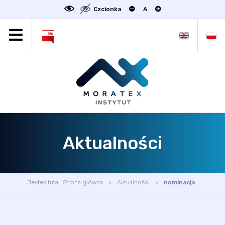
Czcionka
A
MORATEX
AKTUALNOŚCI
PROJEKTY
OFERTA
OFERTA DLA BIZNESU
ZAKŁADY NAUKOWE
Aktualności
OGŁOSZENIA
SCIENCE4BUSINESS
KONTAKT
Jesteś tutaj:
Strona główna
Aktualności
nominacja
DEKLARACJA DOSTĘPNOŚCI