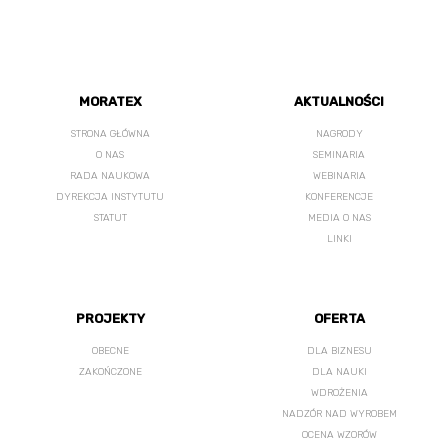
MORATEX
AKTUALNOŚCI
STRONA GŁÓWNA
NAGRODY
O NAS
SEMINARIA
RADA NAUKOWA
WEBINARIA
DYREKCJA INSTYTUTU
KONFERENCJE
STATUT
MEDIA O NAS
LINKI
PROJEKTY
OFERTA
OBECNE
DLA BIZNESU
ZAKOŃCZONE
DLA NAUKI
WDROŻENIA
NADZÓR NAD WYROBEM
OCENA WZORÓW