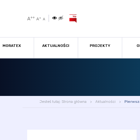
++
A
+
A
A
MORATEX
AKTUALNOŚCI
PROJEKTY
O
Jesteś tutaj:
Strona główna
Aktualności
Pierwsz