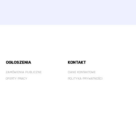
OGŁOSZENIA
KONTAKT
ZAMÓWIENIA PUBLICZNE
DANE KONTAKTOWE
OFERTY PRACY
POLITYKA PRYWATNOŚCI