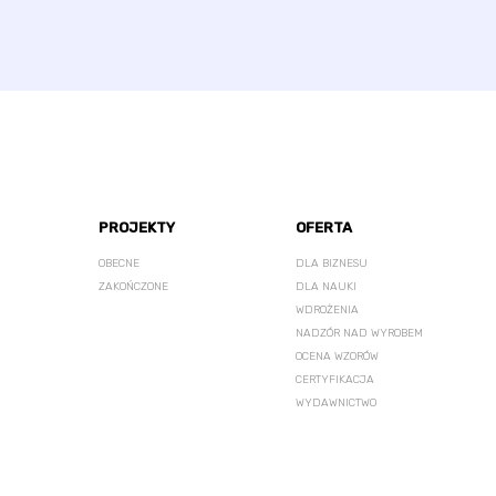
PROJEKTY
OFERTA
OBECNE
DLA BIZNESU
ZAKOŃCZONE
DLA NAUKI
WDROŻENIA
NADZÓR NAD WYROBEM
OCENA WZORÓW
CERTYFIKACJA
WYDAWNICTWO