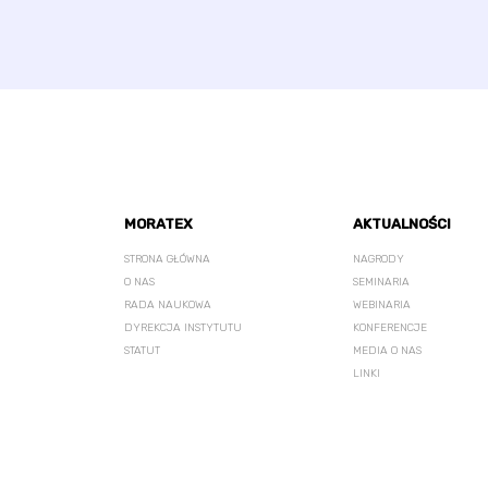
MORATEX
AKTUALNOŚCI
STRONA GŁÓWNA
NAGRODY
O NAS
SEMINARIA
RADA NAUKOWA
WEBINARIA
DYREKCJA INSTYTUTU
KONFERENCJE
STATUT
MEDIA O NAS
LINKI