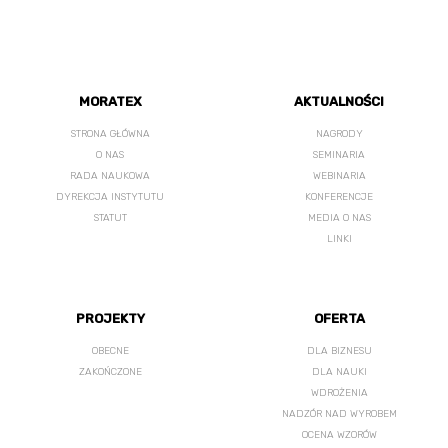
MORATEX
AKTUALNOŚCI
STRONA GŁÓWNA
NAGRODY
O NAS
SEMINARIA
RADA NAUKOWA
WEBINARIA
DYREKCJA INSTYTUTU
KONFERENCJE
STATUT
MEDIA O NAS
LINKI
PROJEKTY
OFERTA
OBECNE
DLA BIZNESU
ZAKOŃCZONE
DLA NAUKI
WDROŻENIA
NADZÓR NAD WYROBEM
OCENA WZORÓW