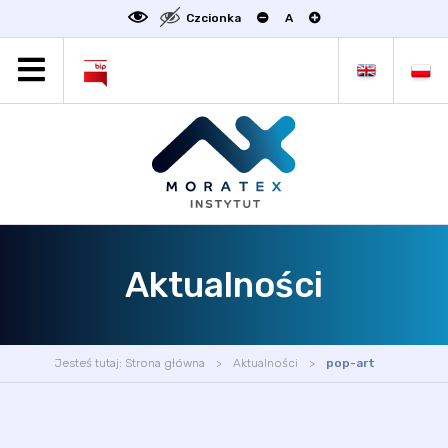
Czcionka
A
MORATEX
AKTUALNOŚCI
PROJEKTY
OFERTA
OFERTA DLA BIZNESU
ZAKŁADY NAUKOWE
Aktualności
OGŁOSZENIA
SCIENCE4BUSINESS
KONTAKT
Jesteś tutaj:
Strona główna
Aktualności
pop-art
DEKLARACJA DOSTĘPNOŚCI