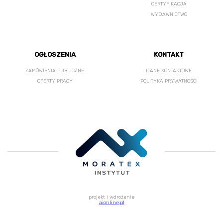
CERTYFIKACJA
WYDAWNICTWO
OGŁOSZENIA
KONTAKT
ZAMÓWIENIA PUBLICZNE
DANE KONTAKTOWE
OFERTY PRACY
POLITYKA PRYWATNOŚCI
projekt i wdrożenie
aionline.pl