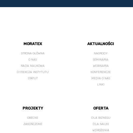
MORATEX
AKTUALNOŚCI
STRONA GŁÓWNA
NAGRODY
O NAS
SEMINARIA
RADA NAUKOWA
WEBINARIA
DYREKCJA INSTYTUTU
KONFERENCJE
STATUT
MEDIA O NAS
LINKI
PROJEKTY
OFERTA
OBECNE
DLA BIZNESU
ZAKOŃCZONE
DLA NAUKI
WDROŻENIA