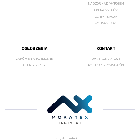
NADZÓR NAD WYROBEM
OCENA WZORÓW
CERTYFIKACJA
WYDAWNICTWO
OGŁOSZENIA
KONTAKT
ZAMÓWIENIA PUBLICZNE
DANE KONTAKTOWE
OFERTY PRACY
POLITYKA PRYWATNOŚCI
projekt i wdrożenie