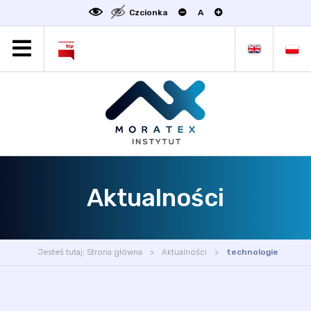
Czcionka
A
MORATEX
AKTUALNOŚCI
PROJEKTY
OFERTA
OFERTA DLA BIZNESU
ZAKŁADY NAUKOWE
Aktualności
OGŁOSZENIA
SCIENCE4BUSINESS
KONTAKT
Jesteś tutaj:
Strona główna
Aktualności
technologie
DEKLARACJA DOSTĘPNOŚCI