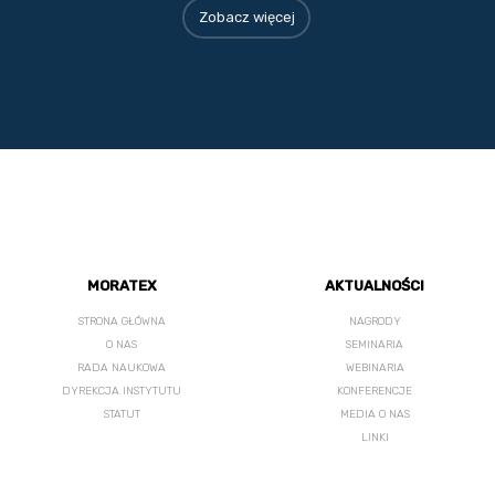
Zobacz więcej
MORATEX
AKTUALNOŚCI
STRONA GŁÓWNA
NAGRODY
O NAS
SEMINARIA
RADA NAUKOWA
WEBINARIA
DYREKCJA INSTYTUTU
KONFERENCJE
STATUT
MEDIA O NAS
LINKI