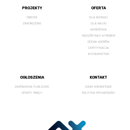
PROJEKTY
OFERTA
OBECNE
DLA BIZNESU
ZAKOŃCZONE
DLA NAUKI
WDROŻENIA
NADZÓR NAD WYROBEM
OCENA WZORÓW
CERTYFIKACJA
WYDAWNICTWO
OGŁOSZENIA
KONTAKT
ZAMÓWIENIA PUBLICZNE
DANE KONTAKTOWE
OFERTY PRACY
POLITYKA PRYWATNOŚCI