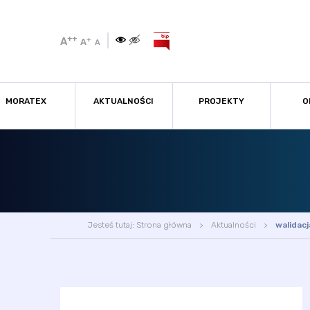
++
A
+
A
A
MORATEX
AKTUALNOŚCI
PROJEKTY
O
Jesteś tutaj:
Strona główna
Aktualności
walidacj