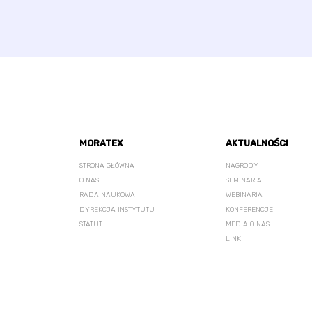
MORATEX
AKTUALNOŚCI
STRONA GŁÓWNA
NAGRODY
O NAS
SEMINARIA
RADA NAUKOWA
WEBINARIA
DYREKCJA INSTYTUTU
KONFERENCJE
STATUT
MEDIA O NAS
LINKI