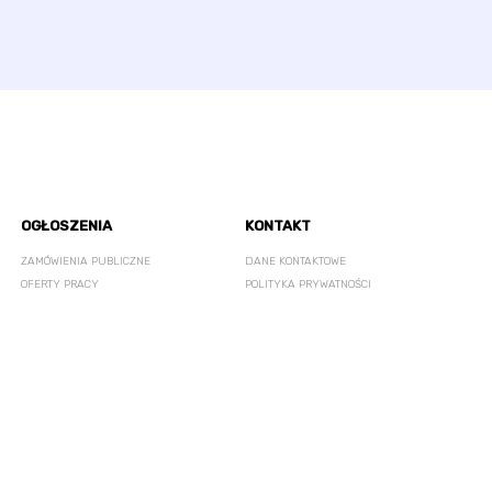
OGŁOSZENIA
KONTAKT
ZAMÓWIENIA PUBLICZNE
DANE KONTAKTOWE
OFERTY PRACY
POLITYKA PRYWATNOŚCI