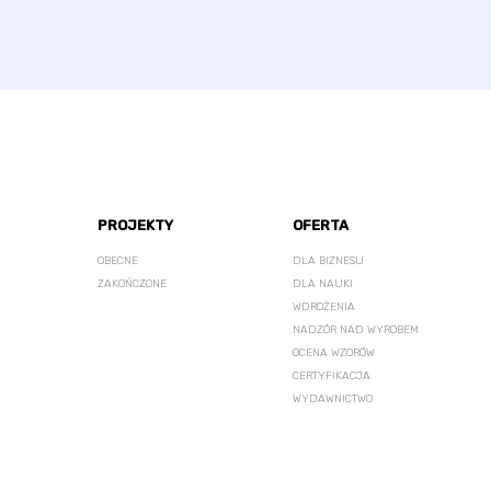
PROJEKTY
OFERTA
OBECNE
DLA BIZNESU
ZAKOŃCZONE
DLA NAUKI
WDROŻENIA
NADZÓR NAD WYROBEM
OCENA WZORÓW
CERTYFIKACJA
WYDAWNICTWO