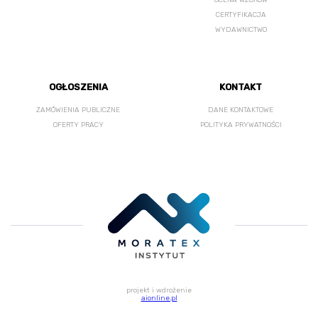
OCENA WZORÓW
CERTYFIKACJA
WYDAWNICTWO
OGŁOSZENIA
KONTAKT
ZAMÓWIENIA PUBLICZNE
DANE KONTAKTOWE
OFERTY PRACY
POLITYKA PRYWATNOŚCI
projekt i wdrożenie
aionline.pl