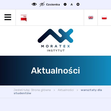
Czcionka
A
MORATEX
AKTUALNOŚCI
PROJEKTY
OFERTA
OFERTA DLA BIZNESU
ZAKŁADY NAUKOWE
Aktualności
OGŁOSZENIA
SCIENCE4BUSINESS
KONTAKT
Jesteś tutaj:
Strona główna
Aktualności
warsztaty dla
DEKLARACJA DOSTĘPNOŚCI
studentów