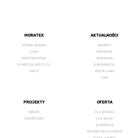
MORATEX
AKTUALNOŚCI
STRONA GŁÓWNA
NAGRODY
O NAS
SEMINARIA
RADA NAUKOWA
WEBINARIA
DYREKCJA INSTYTUTU
KONFERENCJE
STATUT
MEDIA O NAS
LINKI
PROJEKTY
OFERTA
OBECNE
DLA BIZNESU
ZAKOŃCZONE
DLA NAUKI
WDROŻENIA
NADZÓR NAD WYROBEM