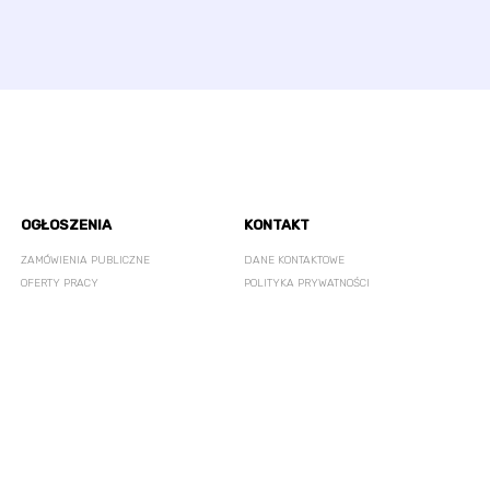
OGŁOSZENIA
KONTAKT
ZAMÓWIENIA PUBLICZNE
DANE KONTAKTOWE
OFERTY PRACY
POLITYKA PRYWATNOŚCI