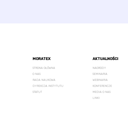
MORATEX
AKTUALNOŚCI
STRONA GŁÓWNA
NAGRODY
O NAS
SEMINARIA
RADA NAUKOWA
WEBINARIA
DYREKCJA INSTYTUTU
KONFERENCJE
STATUT
MEDIA O NAS
LINKI