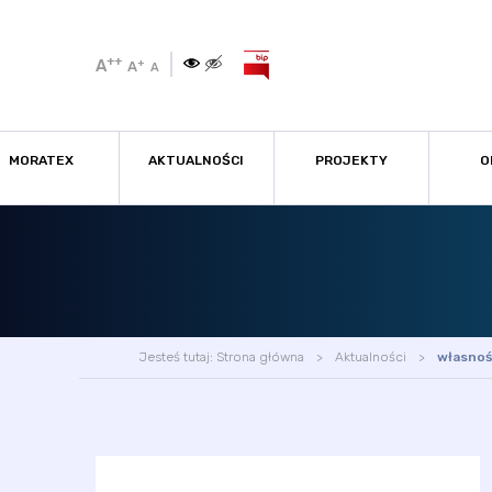
++
A
+
A
A
MORATEX
AKTUALNOŚCI
PROJEKTY
O
Jesteś tutaj:
Strona główna
Aktualności
własnoś