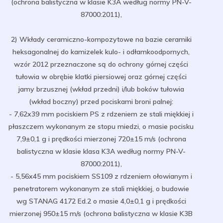
(ochrona balistyczna w klasie K3A według normy PN-V-
87000:2011),
2) Wkłady ceramiczno-kompozytowe na bazie ceramiki
heksagonalnej do kamizelek kulo- i odłamkoodpornych,
wzór 2012 przeznaczone są do ochrony górnej części
tułowia w obrębie klatki piersiowej oraz górnej części
jamy brzusznej (wkład przedni) i/lub boków tułowia
(wkład boczny) przed pociskami broni palnej:
- 7,62x39 mm pociskiem PS z rdzeniem ze stali miękkiej i
płaszczem wykonanym ze stopu miedzi, o masie pocisku
7,9±0,1 g i prędkości mierzonej 720±15 m/s (ochrona
balistyczna w klasie klasa K3A według normy PN-V-
87000:2011),
- 5,56x45 mm pociskiem SS109 z rdzeniem ołowianym i
penetratorem wykonanym ze stali miękkiej, o budowie
wg STANAG 4172 Ed.2 o masie 4,0±0,1 g i prędkości
mierzonej 950±15 m/s (ochrona balistyczna w klasie K3B