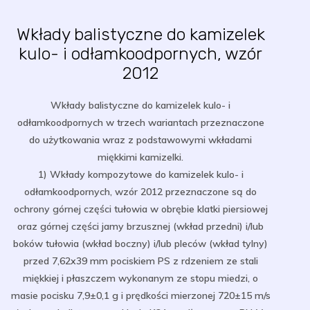
Wkłady balistyczne do kamizelek
kulo- i odłamkoodpornych, wzór
2012
Wkłady balistyczne do kamizelek kulo- i
odłamkoodpornych w trzech wariantach przeznaczone
do użytkowania wraz z podstawowymi wkładami
miękkimi kamizelki.
1) Wkłady kompozytowe do kamizelek kulo- i
odłamkoodpornych, wzór 2012 przeznaczone są do
ochrony górnej części tułowia w obrębie klatki piersiowej
oraz górnej części jamy brzusznej (wkład przedni) i/lub
boków tułowia (wkład boczny) i/lub pleców (wkład tylny)
przed 7,62x39 mm pociskiem PS z rdzeniem ze stali
miękkiej i płaszczem wykonanym ze stopu miedzi, o
masie pocisku 7,9±0,1 g i prędkości mierzonej 720±15 m/s