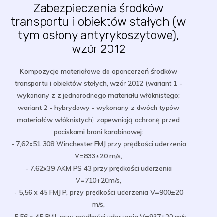
Zabezpieczenia środków
transportu i obiektów stałych (w
tym osłony antyrykoszytowe),
wzór 2012
Kompozycje materiałowe do opancerzeń środków
transportu i obiektów stałych, wzór 2012 (wariant 1 -
wykonany z z jednorodnego materiału włóknistego;
wariant 2 - hybrydowy - wykonany z dwóch typów
materiałów włóknistych) zapewniają ochronę przed
pociskami broni karabinowej:
- 7,62x51 308 Winchester FMJ przy prędkości uderzenia
V=833±20 m/s,
- 7,62x39 AKM PS 43 przy prędkości uderzenia
V=710+20m/s,
- 5,56 x 45 FMJ P, przy prędkości uderzenia V=900±20
m/s,
- 5,56 x 45 FMJ, przy prędkości uderzenia V=937±20 m/s.