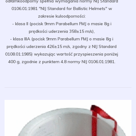
odłamkoodporny spełnia wymagania normy NIJ Standard
0106.01:1981 "NIJ Standard for Ballistic Helmets" w
zakresie kuloodporności:
- klasa II (pocisk 9mm Parabellum FMJ o masie 8g i
prędkości uderzenia 358±15 m/s),
- klasa IIIA (pocisk 9mm Parabellum FMJ o masie 8g i
prędkości uderzenia 426±15 m/s, zgodny z NIJ Standard
0108.01:1985) wykazując wartość przyspieszenia poniżej
400 g, zgodnie z punktem 4.8 normy NIJ 0106.01:1981.