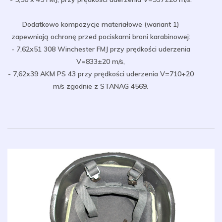
Dodatkowo kompozycje materiałowe (wariant 1)
zapewniają ochronę przed pociskami broni karabinowej:
- 7,62x51 308 Winchester FMJ przy prędkości uderzenia
V=833±20 m/s,
- 7,62x39 AKM PS 43 przy prędkości uderzenia V=710+20
m/s zgodnie z STANAG 4569.