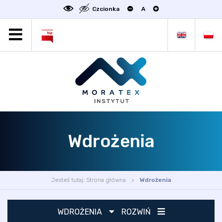
Czcionka
A
MORATEX
AKTUALNOŚCI
PROJEKTY
OFERTA
OFERTA DLA BIZNESU
ZAKŁADY NAUKOWE
Wdrożenia
OGŁOSZENIA
SCIENCE4BUSINESS
KONTAKT
Jesteś tutaj:
Strona główna
Wdrożenia
DEKLARACJA DOSTĘPNOŚCI
WDROŻENIA
ROZWIŃ