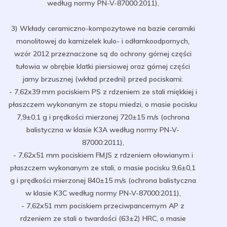
według normy PN-V-87000:2011),
3) Wkłady ceramiczno-kompozytowe na bazie ceramiki
monolitowej do kamizelek kulo- i odłamkoodpornych,
wzór 2012 przeznaczone są do ochrony górnej części
tułowia w obrębie klatki piersiowej oraz górnej części
jamy brzusznej (wkład przedni) przed pociskami:
- 7,62x39 mm pociskiem PS z rdzeniem ze stali miękkiej i
płaszczem wykonanym ze stopu miedzi, o masie pocisku
7,9±0,1 g i prędkości mierzonej 720±15 m/s (ochrona
balistyczna w klasie K3A według normy PN-V-
87000:2011),
- 7,62x51 mm pociskiem FMJS z rdzeniem ołowianym i
płaszczem wykonanym ze stali, o masie pocisku 9,6±0,1
g i prędkości mierzonej 840±15 m/s (ochrona balistyczna
w klasie K3C według normy PN-V-87000:2011),
- 7,62x51 mm pociskiem przeciwpancernym AP z
rdzeniem ze stali o twardości (63±2) HRC, o masie