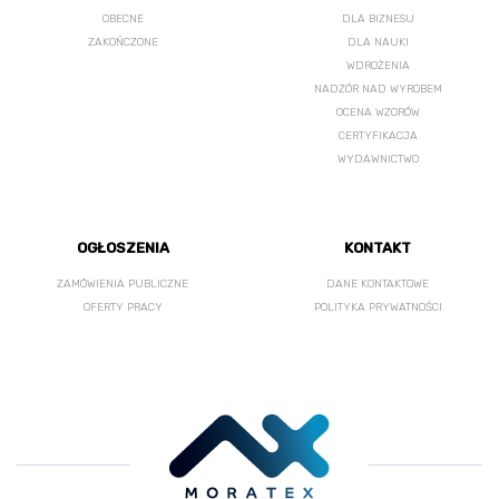
OBECNE
DLA BIZNESU
ZAKOŃCZONE
DLA NAUKI
WDROŻENIA
NADZÓR NAD WYROBEM
OCENA WZORÓW
CERTYFIKACJA
WYDAWNICTWO
OGŁOSZENIA
KONTAKT
ZAMÓWIENIA PUBLICZNE
DANE KONTAKTOWE
OFERTY PRACY
POLITYKA PRYWATNOŚCI