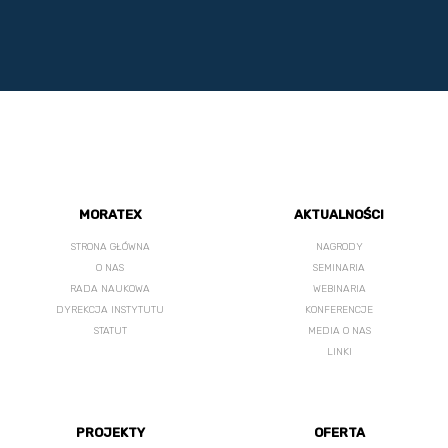
MORATEX
AKTUALNOŚCI
STRONA GŁÓWNA
NAGRODY
O NAS
SEMINARIA
RADA NAUKOWA
WEBINARIA
DYREKCJA INSTYTUTU
KONFERENCJE
STATUT
MEDIA O NAS
LINKI
PROJEKTY
OFERTA