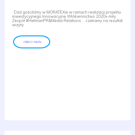
Dziś gościliśmy w MORATEXie w ramach realizacji projektu
inwestycyjnego Innowacyjne Włókiennictwo 2020+ miły
Zespół #HetmanPR&Media Relations … czekamy na rezultat
wizyty.
ZOBACZ WIĘCEJ