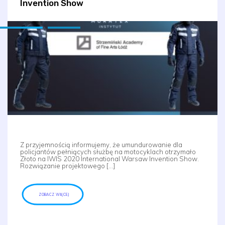
Invention Show
Z przyjemnością informujemy, że umundurowanie dla
policjantów pełniących służbę na motocyklach otrzymało
Złoto na IWIS 2020 International Warsaw Invention Show.
Rozwiązanie projektowego […]
ZOBACZ WIĘCEJ