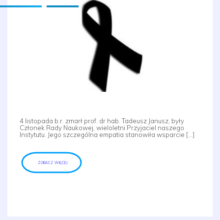
4 listopada b.r. zmarł prof. dr hab. Tadeusz Janusz, były
Członek Rady Naukowej, wieloletni Przyjaciel naszego
Instytutu. Jego szczególna empatia stanowiła wsparcie […]
ZOBACZ WIĘCEJ