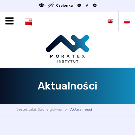
Czcionka
A
MORATEX
AKTUALNOŚCI
PROJEKTY
OFERTA
OFERTA DLA BIZNESU
ZAKŁADY NAUKOWE
Aktualności
OGŁOSZENIA
SCIENCE4BUSINESS
KONTAKT
Jesteś tutaj:
Strona główna
Aktualności
DEKLARACJA DOSTĘPNOŚCI