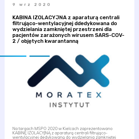
9 wrz 2020
KABINA IZOLACYJNA z aparaturą centrali
filtrująco-wentylacyjnej ddedykowana do
wydzielania zamkniętej przestrzeni dla
pacjentów zarażonych wirusem SARS-COV-
2 / objętych kwarantanną
Na targach MSPO 2020 w Kielcach zaprezentowano
KABINĘ IZOLACYJNĄ z aparaturą centrali filtrująco-
wentylacyjnej dedykowaną do wydzielania zamkniętej