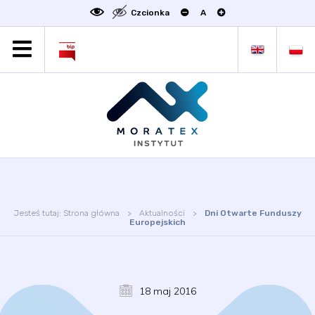
Czcionka
A
MORATEX
AKTUALNOŚCI
PROJEKTY
OFERTA
OFERTA DLA BIZNESU
ZAKŁADY NAUKOWE
OGŁOSZENIA
Jesteś tutaj:
Strona główna
Aktualności
Dni Otwarte Funduszy
SCIENCE4BUSINESS
Europejskich
KONTAKT
DEKLARACJA DOSTĘPNOŚCI
18 maj 2016