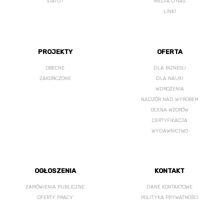
STATUT
MEDIA O NAS
LINKI
PROJEKTY
OFERTA
OBECNE
DLA BIZNESU
ZAKOŃCZONE
DLA NAUKI
WDROŻENIA
NADZÓR NAD WYROBEM
OCENA WZORÓW
CERTYFIKACJA
WYDAWNICTWO
OGŁOSZENIA
KONTAKT
ZAMÓWIENIA PUBLICZNE
DANE KONTAKTOWE
OFERTY PRACY
POLITYKA PRYWATNOŚCI