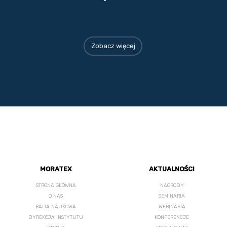
Zobacz więcej
MORATEX
AKTUALNOŚCI
STRONA GŁÓWNA
NAGRODY
O NAS
SEMINARIA
RADA NAUKOWA
WEBINARIA
DYREKCJA INSTYTUTU
KONFERENCJE