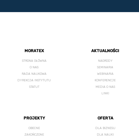
MORATEX
AKTUALNOŚCI
STRONA GŁÓWNA
NAGRODY
O NAS
SEMINARIA
RADA NAUKOWA
WEBINARIA
DYREKCJA INSTYTUTU
KONFERENCJE
STATUT
MEDIA O NAS
LINKI
PROJEKTY
OFERTA
OBECNE
DLA BIZNESU
ZAKOŃCZONE
DLA NAUKI