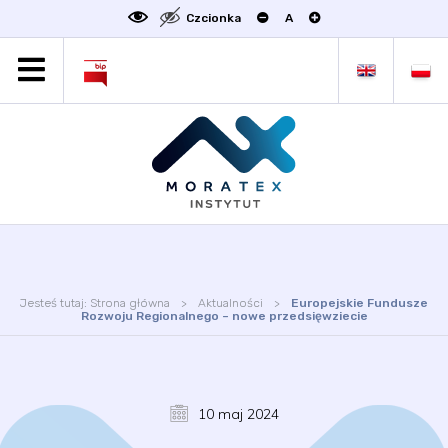
Czcionka
A
MORATEX
AKTUALNOŚCI
PROJEKTY
OFERTA
OFERTA DLA BIZNESU
ZAKŁADY NAUKOWE
OGŁOSZENIA
Jesteś tutaj:
Strona główna
Aktualności
Europejskie Fundusze
SCIENCE4BUSINESS
Rozwoju Regionalnego – nowe przedsięwziecie
KONTAKT
DEKLARACJA DOSTĘPNOŚCI
10 maj 2024