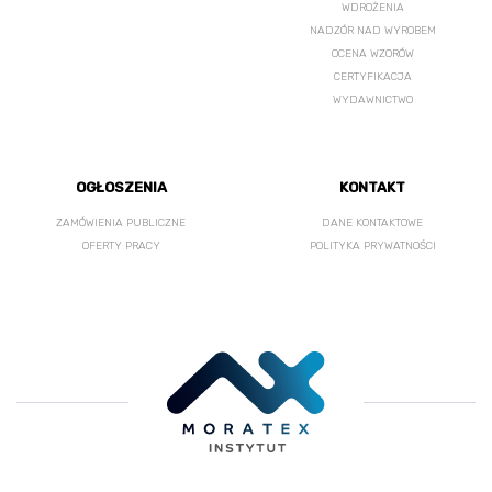
WDROŻENIA
NADZÓR NAD WYROBEM
OCENA WZORÓW
CERTYFIKACJA
WYDAWNICTWO
OGŁOSZENIA
KONTAKT
ZAMÓWIENIA PUBLICZNE
DANE KONTAKTOWE
OFERTY PRACY
POLITYKA PRYWATNOŚCI