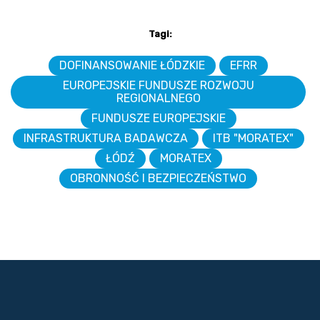
Tagi:
DOFINANSOWANIE ŁÓDZKIE
EFRR
EUROPEJSKIE FUNDUSZE ROZWOJU
REGIONALNEGO
FUNDUSZE EUROPEJSKIE
INFRASTRUKTURA BADAWCZA
ITB "MORATEX"
ŁÓDŹ
MORATEX
OBRONNOŚĆ I BEZPIECZEŃSTWO