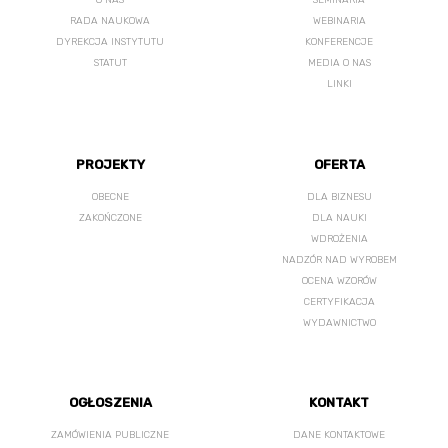
O NAS
SEMINARIA
RADA NAUKOWA
WEBINARIA
DYREKCJA INSTYTUTU
KONFERENCJE
STATUT
MEDIA O NAS
LINKI
PROJEKTY
OFERTA
OBECNE
DLA BIZNESU
ZAKOŃCZONE
DLA NAUKI
WDROŻENIA
NADZÓR NAD WYROBEM
OCENA WZORÓW
CERTYFIKACJA
WYDAWNICTWO
OGŁOSZENIA
KONTAKT
ZAMÓWIENIA PUBLICZNE
DANE KONTAKTOWE