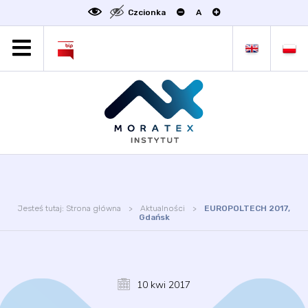
Czcionka
A
MORATEX
AKTUALNOŚCI
PROJEKTY
OFERTA
OFERTA DLA BIZNESU
ZAKŁADY NAUKOWE
OGŁOSZENIA
Jesteś tutaj:
Strona główna
Aktualności
EUROPOLTECH 2017,
SCIENCE4BUSINESS
Gdańsk
KONTAKT
DEKLARACJA DOSTĘPNOŚCI
10 kwi 2017