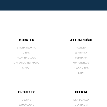
MORATEX
AKTUALNOŚCI
STRONA GŁÓWNA
NAGRODY
O NAS
SEMINARIA
RADA NAUKOWA
WEBINARIA
DYREKCJA INSTYTUTU
KONFERENCJE
STATUT
MEDIA O NAS
LINKI
PROJEKTY
OFERTA
OBECNE
DLA BIZNESU
ZAKOŃCZONE
DLA NAUKI