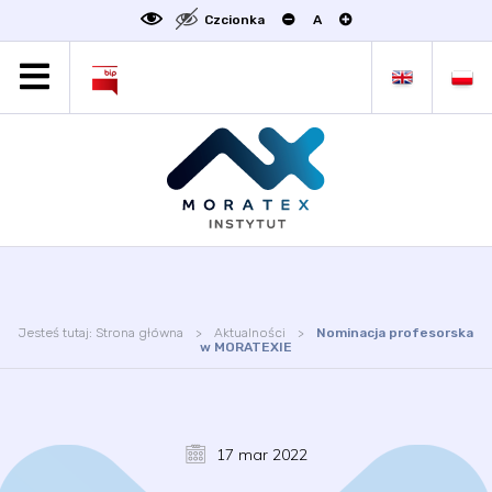
Czcionka
A
MORATEX
AKTUALNOŚCI
PROJEKTY
OFERTA
OFERTA DLA BIZNESU
ZAKŁADY NAUKOWE
OGŁOSZENIA
Jesteś tutaj:
Strona główna
Aktualności
Nominacja profesorska
SCIENCE4BUSINESS
w MORATEXIE
KONTAKT
DEKLARACJA DOSTĘPNOŚCI
17 mar 2022