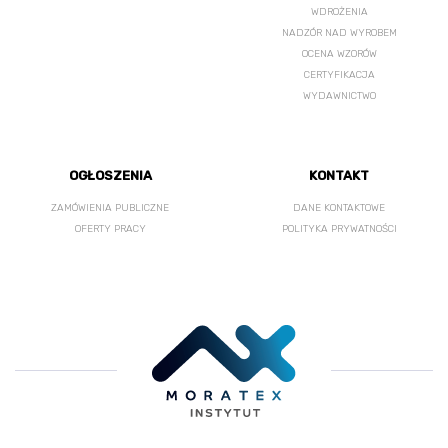
WDROŻENIA
NADZÓR NAD WYROBEM
OCENA WZORÓW
CERTYFIKACJA
WYDAWNICTWO
OGŁOSZENIA
KONTAKT
ZAMÓWIENIA PUBLICZNE
DANE KONTAKTOWE
OFERTY PRACY
POLITYKA PRYWATNOŚCI