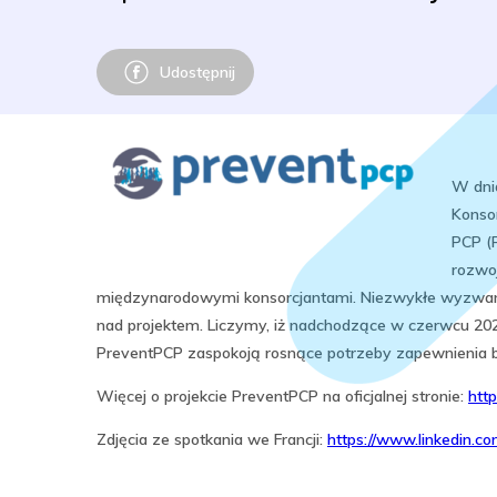
Udostępnij
W dni
Konso
PCP (
rozwo
międzynarodowymi konsorcjantami. Niezwykłe wyzwanie
nad projektem. Liczymy, iż nadchodzące w czerwcu 202
PreventPCP zaspokoją rosnące potrzeby zapewnienia b
Więcej o projekcie PreventPCP na oficjalnej stronie:
http
Zdjęcia ze spotkania we Francji:
https://www.linkedin.c