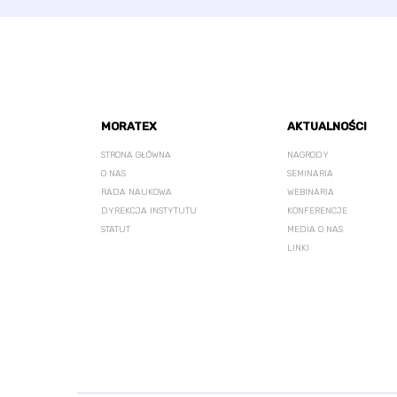
MORATEX
AKTUALNOŚCI
STRONA GŁÓWNA
NAGRODY
O NAS
SEMINARIA
RADA NAUKOWA
WEBINARIA
DYREKCJA INSTYTUTU
KONFERENCJE
STATUT
MEDIA O NAS
LINKI