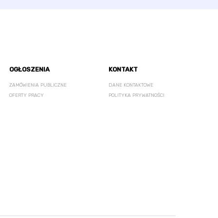
OGŁOSZENIA
KONTAKT
ZAMÓWIENIA PUBLICZNE
DANE KONTAKTOWE
OFERTY PRACY
POLITYKA PRYWATNOŚCI