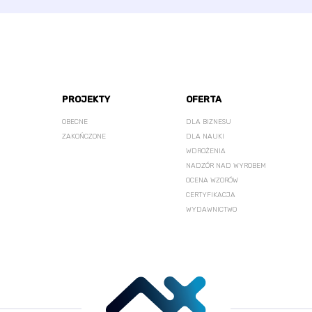
PROJEKTY
OFERTA
OBECNE
DLA BIZNESU
ZAKOŃCZONE
DLA NAUKI
WDROŻENIA
NADZÓR NAD WYROBEM
OCENA WZORÓW
CERTYFIKACJA
WYDAWNICTWO