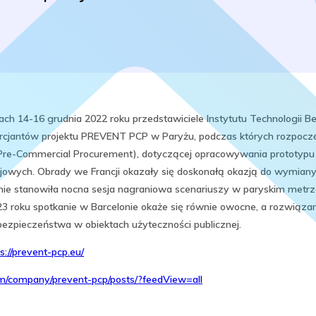
ach 14-16 grudnia 2022 roku przedstawiciele Instytutu Technologii 
rcjantów projektu PREVENT PCP w Paryżu, podczas których rozpoczęto
Pre-Commercial Procurement), dotyczącej opracowywania prototyp
jowych. Obrady we Francji okazały się doskonałą okazją do wymiany
 stanowiła nocna sesja nagraniowa scenariuszy w paryskim metrze
3 roku spotkanie w Barcelonie okaże się równie owocne, a rozwiąza
ezpieczeństwa w obiektach użyteczności publicznej.
s://prevent-pcp.eu/
om/company/prevent-pcp/posts/?feedView=all