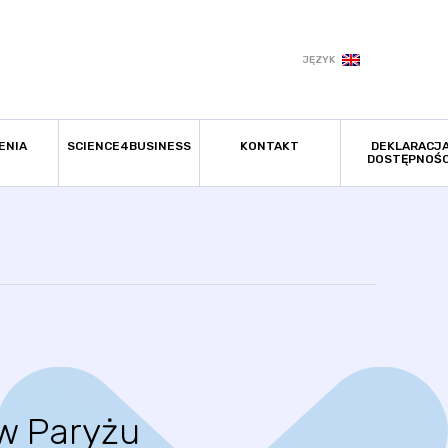
JĘZYK
ENIA
SCIENCE4BUSINESS
KONTAKT
DEKLARACJ
DOSTĘPNOŚC
w Paryżu