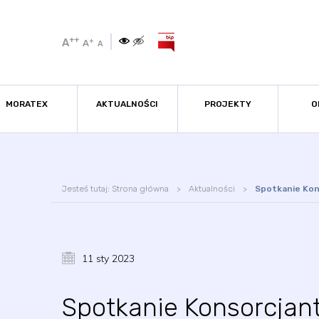
++
A
+
A
A
MORATEX
AKTUALNOŚCI
PROJEKTY
O
Jesteś tutaj:
Strona główna
Aktualności
Spotkanie Kon
11 sty 2023
Spotkanie Konsorcjan