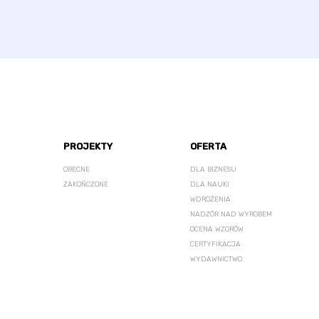
PROJEKTY
OFERTA
OBECNE
DLA BIZNESU
ZAKOŃCZONE
DLA NAUKI
WDROŻENIA
NADZÓR NAD WYROBEM
OCENA WZORÓW
CERTYFIKACJA
WYDAWNICTWO