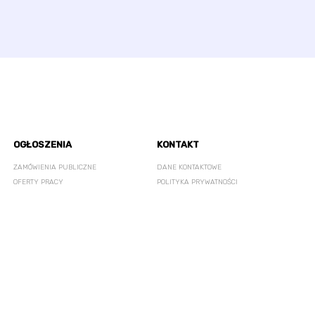
OGŁOSZENIA
KONTAKT
ZAMÓWIENIA PUBLICZNE
DANE KONTAKTOWE
OFERTY PRACY
POLITYKA PRYWATNOŚCI