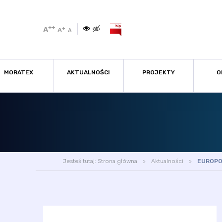
++
A
+
A
A
MORATEX
AKTUALNOŚCI
PROJEKTY
O
Jesteś tutaj:
Strona główna
Aktualności
EUROPO