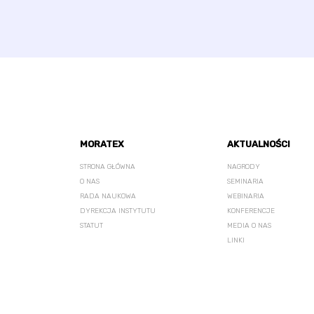
MORATEX
AKTUALNOŚCI
STRONA GŁÓWNA
NAGRODY
O NAS
SEMINARIA
RADA NAUKOWA
WEBINARIA
DYREKCJA INSTYTUTU
KONFERENCJE
STATUT
MEDIA O NAS
LINKI