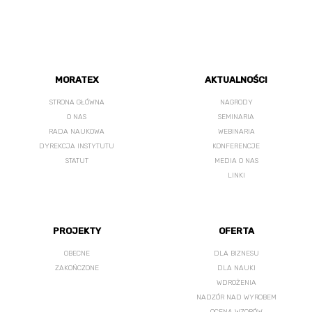
MORATEX
AKTUALNOŚCI
STRONA GŁÓWNA
NAGRODY
O NAS
SEMINARIA
RADA NAUKOWA
WEBINARIA
DYREKCJA INSTYTUTU
KONFERENCJE
STATUT
MEDIA O NAS
LINKI
PROJEKTY
OFERTA
OBECNE
DLA BIZNESU
ZAKOŃCZONE
DLA NAUKI
WDROŻENIA
NADZÓR NAD WYROBEM