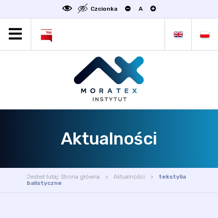
Czcionka
A
MORATEX
AKTUALNOŚCI
PROJEKTY
OFERTA
OFERTA DLA BIZNESU
ZAKŁADY NAUKOWE
Aktualności
OGŁOSZENIA
SCIENCE4BUSINESS
KONTAKT
Jesteś tutaj:
Strona główna
Aktualności
tekstylia
DEKLARACJA DOSTĘPNOŚCI
balistyczne