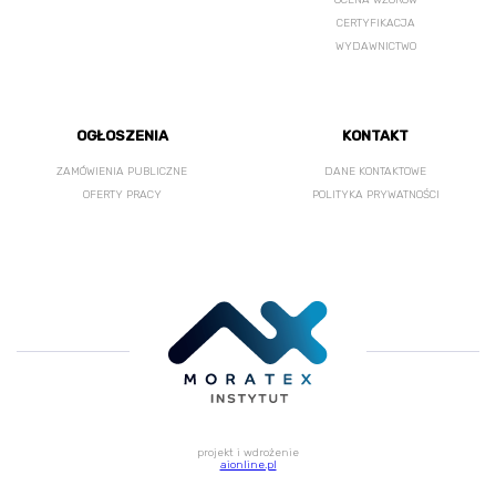
OCENA WZORÓW
CERTYFIKACJA
WYDAWNICTWO
OGŁOSZENIA
KONTAKT
ZAMÓWIENIA PUBLICZNE
DANE KONTAKTOWE
OFERTY PRACY
POLITYKA PRYWATNOŚCI
projekt i wdrożenie
aionline.pl