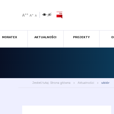
++
A
+
A
A
MORATEX
AKTUALNOŚCI
PROJEKTY
O
Jesteś tutaj:
Strona główna
Aktualności
ubiór