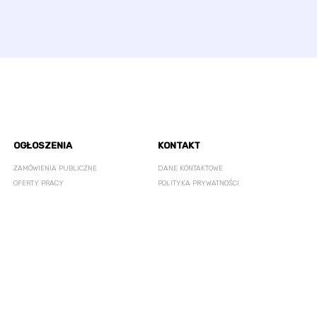
OGŁOSZENIA
KONTAKT
ZAMÓWIENIA PUBLICZNE
DANE KONTAKTOWE
OFERTY PRACY
POLITYKA PRYWATNOŚCI