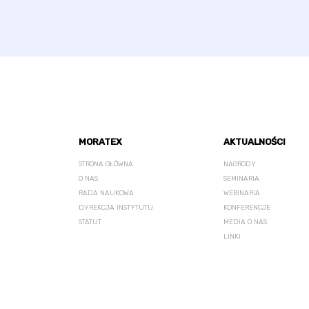
MORATEX
AKTUALNOŚCI
STRONA GŁÓWNA
NAGRODY
O NAS
SEMINARIA
RADA NAUKOWA
WEBINARIA
DYREKCJA INSTYTUTU
KONFERENCJE
STATUT
MEDIA O NAS
LINKI