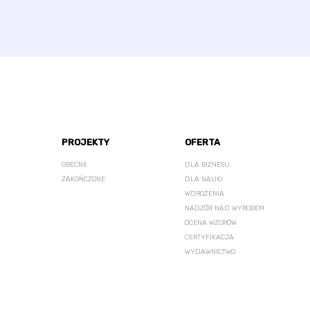
PROJEKTY
OFERTA
OBECNE
DLA BIZNESU
ZAKOŃCZONE
DLA NAUKI
WDROŻENIA
NADZÓR NAD WYROBEM
OCENA WZORÓW
CERTYFIKACJA
WYDAWNICTWO