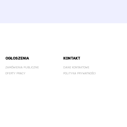
OGŁOSZENIA
KONTAKT
ZAMÓWIENIA PUBLICZNE
DANE KONTAKTOWE
OFERTY PRACY
POLITYKA PRYWATNOŚCI