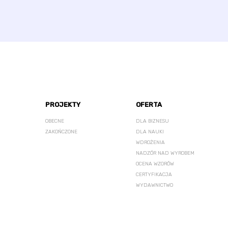
PROJEKTY
OFERTA
OBECNE
DLA BIZNESU
ZAKOŃCZONE
DLA NAUKI
WDROŻENIA
NADZÓR NAD WYROBEM
OCENA WZORÓW
CERTYFIKACJA
WYDAWNICTWO