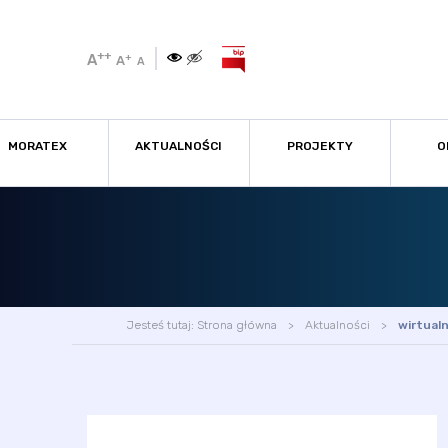
++
A
+
A
A
MORATEX
AKTUALNOŚCI
PROJEKTY
O
Jesteś tutaj:
Strona główna
Aktualności
wirtual