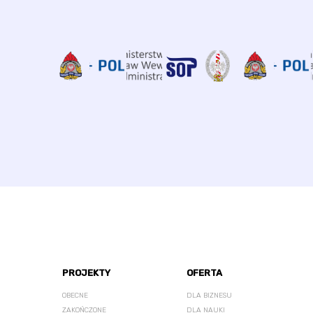
PROJEKTY
OFERTA
OBECNE
DLA BIZNESU
ZAKOŃCZONE
DLA NAUKI