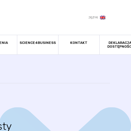
JĘZYK
ENIA
SCIENCE4BUSINESS
KONTAKT
DEKLARACJ
DOSTĘPNOŚC
sty