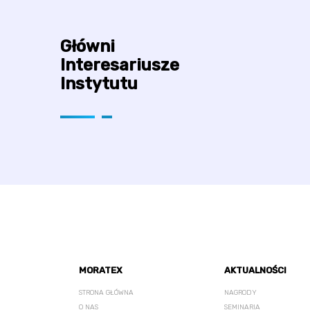
Główni
Interesariusze
Instytutu
MORATEX
AKTUALNOŚCI
STRONA GŁÓWNA
NAGRODY
O NAS
SEMINARIA