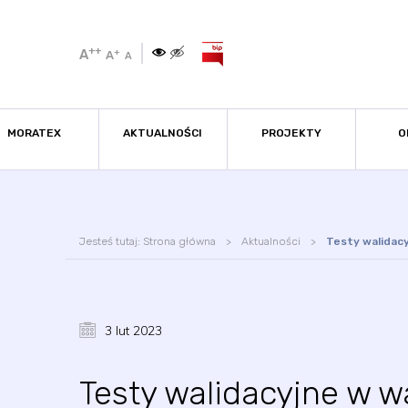
++
A
+
A
A
MORATEX
AKTUALNOŚCI
PROJEKTY
O
Jesteś tutaj:
Strona główna
Aktualności
Testy walidac
3 lut 2023
Testy walidacyjne w 