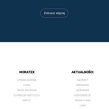
Zobacz więcej
MORATEX
AKTUALNOŚCI
STRONA GŁÓWNA
NAGRODY
O NAS
SEMINARIA
RADA NAUKOWA
WEBINARIA
DYREKCJA INSTYTUTU
KONFERENCJE
STATUT
MEDIA O NAS
LINKI