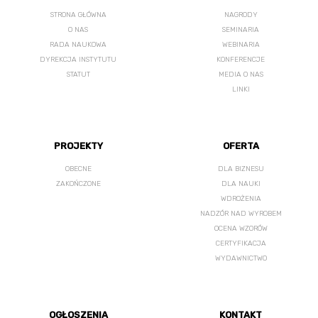
STRONA GŁÓWNA
NAGRODY
O NAS
SEMINARIA
RADA NAUKOWA
WEBINARIA
DYREKCJA INSTYTUTU
KONFERENCJE
STATUT
MEDIA O NAS
LINKI
PROJEKTY
OFERTA
OBECNE
DLA BIZNESU
ZAKOŃCZONE
DLA NAUKI
WDROŻENIA
NADZÓR NAD WYROBEM
OCENA WZORÓW
CERTYFIKACJA
WYDAWNICTWO
OGŁOSZENIA
KONTAKT