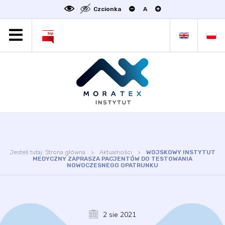
Czcionka
A
MORATEX
AKTUALNOŚCI
PROJEKTY
OFERTA
OFERTA DLA BIZNESU
ZAKŁADY NAUKOWE
OGŁOSZENIA
Jesteś tutaj:
Strona główna
Aktualności
WOJSKOWY INSTYTUT
SCIENCE4BUSINESS
MEDYCZNY ZAPRASZA PACJENTÓW DO TESTOWANIA
NOWOCZESNEGO OPATRUNKU
KONTAKT
DEKLARACJA DOSTĘPNOŚCI
2 sie 2021