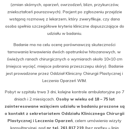
(zmian skórnych, oparzeń, owrzodzeń, blizn, przykurczów,
zniekształceń pourazowych). Pacjent po zgłoszeniu przejdzie
wstępną rozmowę z lekarzem, który zweryfikuje, czy dana
osoba spełnia szczegółowe kryteria kliniczne dopuszczające do
udziału w badaniu.
Badanie ma na celu ocenę porównawczą skuteczności
tamowania krwawienia dwóch opatrunków hitozanowych, w
świeżych ranach chirurgicznych o wymiarach około 10×10 cm
(miejsca wycięć, miejsce pobrania przeszczepu skóry). Badanie
jest prowadzone przez Oddział Kliniczny Chirurgii Plastycznej i
Leczenia Oparzeń WIM.
Pobyt w szpitalu trwa 3 dni, kolejne kontrole ambulatoryjne po 7
dniach i 2 miesiącach.
Osoby w wieku od 18 – 75 lat
zainteresowane wzięciem udziału w badaniu proszone są
o kontakt z sekretariatem Oddziału Klinicznego Chirurgii
Plastycznej i Leczenia Oparzeń
, celem umówienia wizyty
konsultacyjnej, pod
nr tel. 261 817 219
(bez prefixu
–
linia