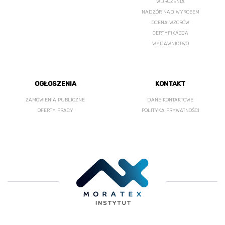
WDROŻENIA
NADZÓR NAD WYROBEM
OCENA WZORÓW
CERTYFIKACJA
WYDAWNICTWO
OGŁOSZENIA
KONTAKT
ZAMÓWIENIA PUBLICZNE
DANE KONTAKTOWE
OFERTY PRACY
POLITYKA PRYWATNOŚCI