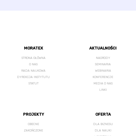
MORATEX
AKTUALNOŚCI
STRONA GŁÓWNA
NAGRODY
O NAS
SEMINARIA
RADA NAUKOWA
WEBINARIA
DYREKCJA INSTYTUTU
KONFERENCJE
STATUT
MEDIA O NAS
LINKI
PROJEKTY
OFERTA
OBECNE
DLA BIZNESU
ZAKOŃCZONE
DLA NAUKI