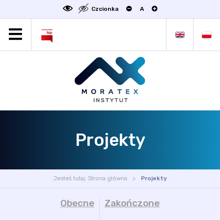
Czcionka
A
MORATEX
AKTUALNOŚCI
PROJEKTY
OFERTA
OFERTA DLA BIZNESU
ZAKŁADY NAUKOWE
Projekty
OGŁOSZENIA
SCIENCE4BUSINESS
KONTAKT
Jesteś tutaj:
Strona główna
Projekty
DEKLARACJA DOSTĘPNOŚCI
Obecne
Zakończone